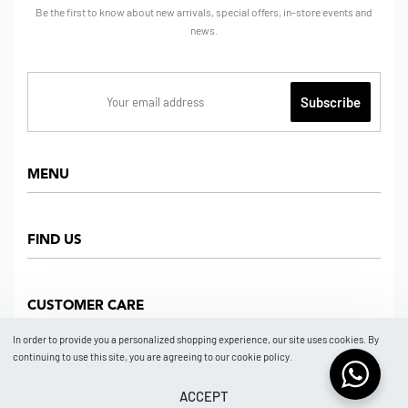
Be the first to know about new arrivals, special offers, in-store events and
news.
MENU
Home
FIND US
Shop
About us
Dept Store
CUSTOMER CARE
Find Us
Partners
News
In order to provide you a personalized shopping experience, our site uses cookies. By
Marketplace
continuing to use this site, you are agreeing to our cookie policy.
Contact
FAQ
Store Location
How To Order
ACCEPT
© 2026 BRAND NO BRAND NEW YORK by ISSA GROUP.