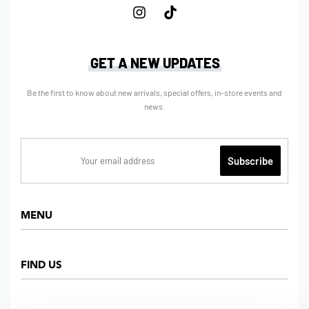
GET A NEW UPDATES
Be the first to know about new arrivals, special offers, in-store events and
news.
MENU
Home
FIND US
Shop
About us
Dept Store