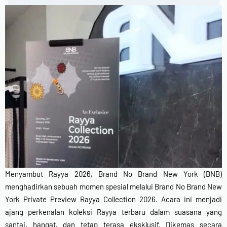
New Arrival : BNB CORTLAND PANTS
SHOP NOW
New Arrival : BNB MARLOW TOP.
SHOP NOW
0
IDR
Menyambut Rayya 2026, Brand No Brand New York (BNB)
menghadirkan sebuah momen spesial melalui Brand No Brand New
York Private Preview Rayya Collection 2026. Acara ini menjadi
ajang perkenalan koleksi Rayya terbaru dalam suasana yang
santai, hangat, dan tetap terasa eksklusif. Dikemas secara