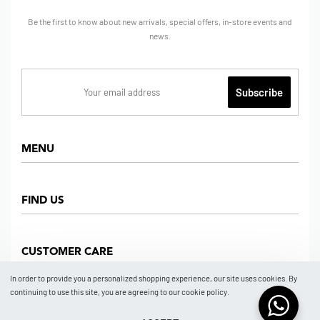
Be the first to know about new arrivals, special offers, in-store events and
news.
MENU
Home
FIND US
Shop
About us
Dept Store
CUSTOMER CARE
Find Us
Partners
News
In order to provide you a personalized shopping experience, our site uses cookies. By
Marketplace
continuing to use this site, you are agreeing to our cookie policy.
Contact
FAQ
Store Location
How To Order