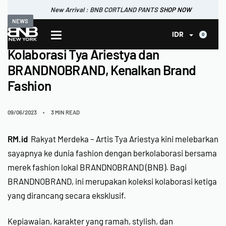
New Arrival : BNB CORTLAND PANTS
SHOP NOW
NEWS
New Arrival : BNB CORTLAND JACKET
New Arrival : BNB SIGNAIRE SCARF.
SHOP NOW
SHOP NOW
0
IDR
Kolaborasi Tya Ariestya dan
BRANDNOBRAND, Kenalkan Brand
Fashion
09/06/2023
3 MIN READ
RM.id
Rakyat Merdeka – Artis
Tya Ariestya
kini melebarkan
sayapnya ke dunia fashion dengan berkolaborasi bersama
merek fashion lokal
BRANDNOBRAND
(
BNB
). Bagi
BRANDNOBRAND, ini merupakan koleksi kolaborasi ketiga
yang dirancang secara eksklusif.
Kepiawaian, karakter yang ramah, stylish, dan